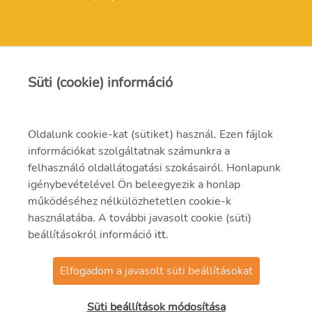
Süti (cookie) információ
Kapcsolat
Oldalunk cookie-kat (sütiket) használ. Ezen fájlok
információkat szolgáltatnak számunkra a
felhasználó oldallátogatási szokásairól. Honlapunk
7030 Paks, hrsz.: 8803/17.
igénybevételével Ön beleegyezik a honlap
Telefon: 75/501-510, Fax: 75/501-555
működéséhez nélkülözhetetlen cookie-k
használatába. A további javasolt cookie (süti)
beállításokról információ
itt
.
Elfogadom a javasolt süti beállításokat
© 2021 MVM Zrt.
Süti beállítások módosítása