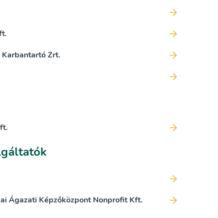
t.
Karbantartó Zrt.
.
ft.
lgáltatók
.
i Ágazati Képzőközpont Nonprofit Kft.