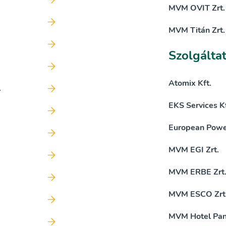
MVM OVIT Zrt.
MVM Titán Zrt.
Szolgálta
Atomix Kft.
.
EKS Services Kf
European Power
MVM EGI Zrt.
MVM ERBE Zrt
MVM ESCO Zrt
MVM Hotel Pan