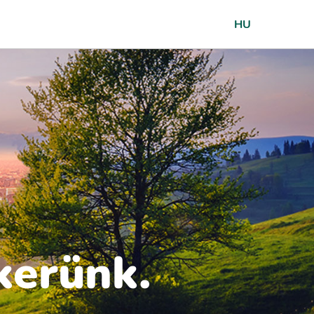
HU
kerünk.