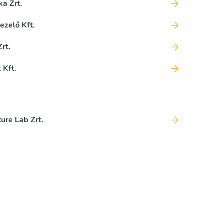
a Zrt.
zelő Kft.
rt.
 Kft.
re Lab Zrt.