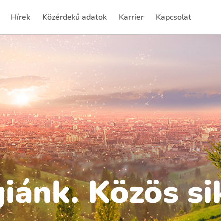
Hírek
Közérdekű adatok
Karrier
Kapcsolat
(current)
(current)
(current)
iánk. Közös si