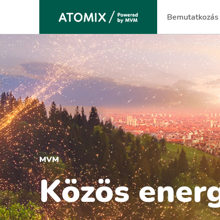
Bemutatkozás
(current)
MVM
Közös energ