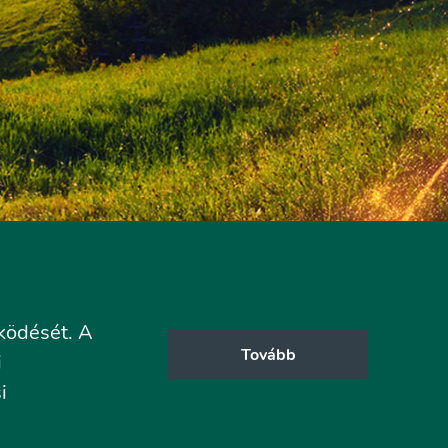
ködését. A
Tovább
i
i