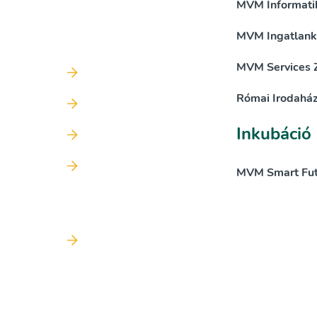
MVM Informatik
MVM Ingatlanke
MVM Services Z
Római Irodaház
Inkubáció
MVM Smart Futu