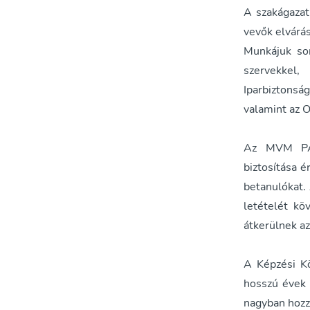
A szakágazat
vevők elvárá
Munkájuk sor
szervekkel
Iparbiztonsá
valamint az 
Az MVM PA Z
biztosítása 
betanulókat. 
letételét kö
átkerülnek a
A Képzési K
hosszú évek 
nagyban hozz