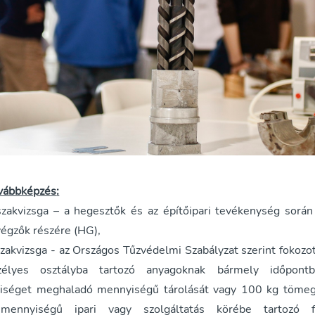
ovábbképzés
:
zakvizsga – a hegesztők és az építőipari tevékenység során 
végzők részére (HG),
zakvizsga - az Országos Tűzvédelmi Szabályzat szerint fokozot
szélyes osztályba tartozó anyagoknak bármely időpon
séget meghaladó mennyiségű tárolását vagy 100 kg töme
ennyiségű ipari vagy szolgáltatás körébe tartozó fe