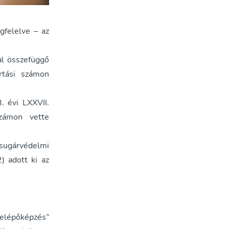
felelve – az
al összefüggő
rtási számon
. évi LXXVII.
zámon vette
 sugárvédelmi
 adott ki az
elépőképzés”