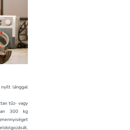
nyílt lánggal
tan tűz- vagy
tban 300 kg
gmennyiséget
ldolgozását,