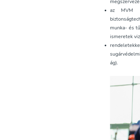
megszervezés
az MVM PA
biztonságte
munka- és tű
ismeretek vi
rendeletekke
sugárvédelmi
ág).