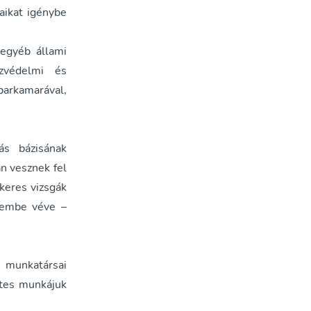
aikat igénybe
 egyéb állami
zvédelmi és
parkamarával,
ás bázisának
n vesznek fel
ikeres vizsgák
elembe véve –
 munkatársai
etes munkájuk