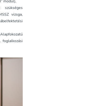
” modul),
 szükséges
MSSZ vizsga,
ábelfektetési
(Alapfokozatú
 foglalkozási