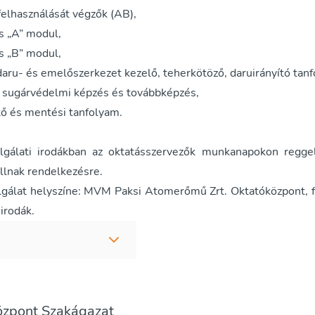
felhasználását végzők (AB),
 „A” modul,
 „B” modul,
daru- és emelőszerkezet kezelő, teherkötöző, daruirányító tan
 sugárvédelmi képzés és továbbképzés,
ő és mentési tanfolyam.
lgálati irodákban az oktatásszervezők munkanapokon regge
llnak rendelkezésre.
lgálat helyszíne: MVM Paksi Atomerőmű Zrt. Oktatóközpont, fsz
irodák.
özpont Szakágazat