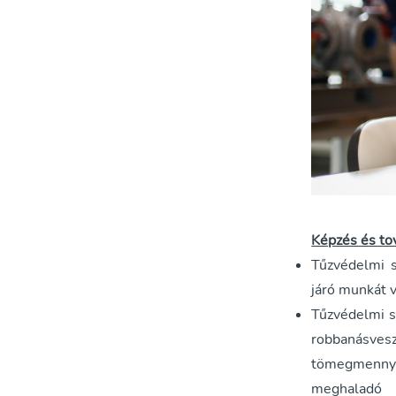
Képzés és t
Tűzvédelmi s
járó munkát 
Tűzvédelmi s
robbanásve
tömegmennyi
meghaladó m