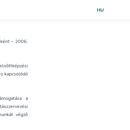
HU
eként – 2006.
elnőttképzési
ez kapcsolódó
támogatása a
tásszervezési
munkát végző