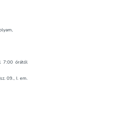
folyam,
l 7:00 órától
. 09., I. em.