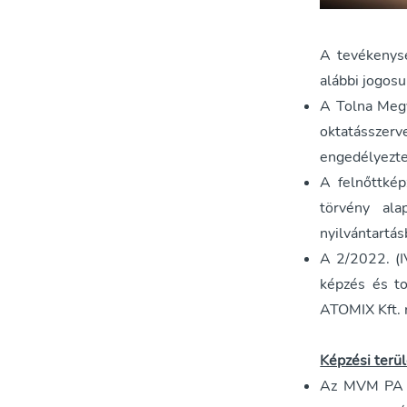
A tevékenys
alábbi jogosu
A Tolna Megy
oktatásszer
engedélyezte
A felnőttkép
törvény al
nyilvántartás
A 2/2022. (I
képzés és t
ATOMIX Kft. 
Képzési terül
Az MVM PA Z