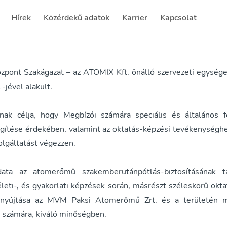
Hírek
Közérdekű adatok
Karrier
Kapcsolat
(current)
(current)
(current)
zpont Szakágazat – az ATOMIX Kft. önálló szervezeti egység
-jével alakult.
nak célja, hogy Megbízói számára speciális és általános f
égítése érdekében, valamint az oktatás-képzési tevékenységh
olgáltatást végezzen.
data az atomerőmű szakemberutánpótlás-biztosításának 
leti-, és gyakorlati képzések során, másrészt széleskörű okta
s nyújtása az MVM Paksi Atomerőmű Zrt. és a területén 
k számára, kiváló minőségben.