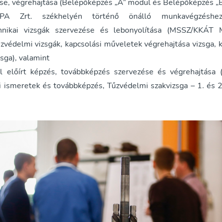
e, végrehajtása (Belépőképzés „A” modul és Belépőképzés „B
 Zrt. székhelyén történő önálló munkavégzéshez
chnikai vizsgák szervezése és lebonyolítása (MSSZ/KKÁT 
zvédelmi vizsgák, kapcsolási műveletek végrehajtása vizsga, k
zsga), valamint
l előírt képzés, továbbképzés szervezése és végrehajtása 
 ismeretek és továbbképzés, Tűzvédelmi szakvizsga – 1. és 2.