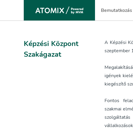
Bemutatkozás
(current)
Képzési Központ
A Képzési Kö
szeptember 1
Szakágazat
Megalakításá
igények kiel
kiegészítő sz
Fontos fela
szakmai elmé
szolgáltatá
vállalkozáso