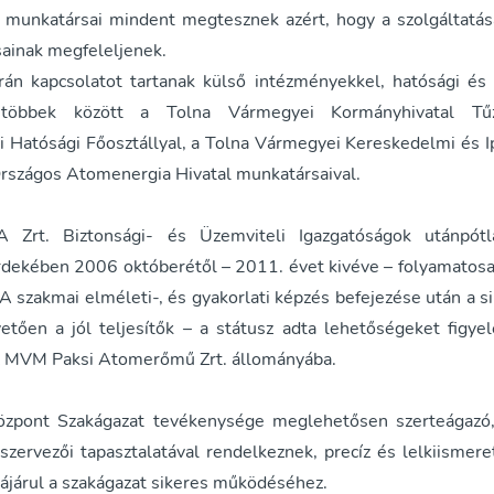
 munkatársai mindent megtesznek azért, hogy a szolgáltatás
sainak megfeleljenek.
án kapcsolatot tartanak külső intézményekkel, hatósági és
, többek között a Tolna Vármegyei Kormányhivatal Tű
gi Hatósági Főosztállyal, a Tolna Vármegyei Kereskedelmi és I
Országos Atomenergia Hivatal munkatársaival.
rt. Biztonsági- és Üzemviteli Igazgatóságok utánpótl
érdekében 2006 októberétől – 2011. évet kivéve – folyamatosa
A szakmai elméleti-, és gyakorlati képzés befejezése után a s
vetően a jól teljesítők – a státusz adta lehetőségeket figy
z MVM Paksi Atomerőmű Zrt. állományába.
özpont Szakágazat tevékenysége meglehetősen szerteágazó,
szervezői tapasztalatával rendelkeznek, precíz és lelkiismer
ájárul a szakágazat sikeres működéséhez.