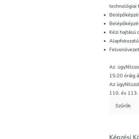
technológiai 
Belépőképzés
Belépőképzés
Kézi hajtású 
Alapfokozatú
Felvonóvezet
Az ügyfélszo
15:20 óráig á
Az ügyfélszo
110. és 113. 
Szűrők
Képzési K