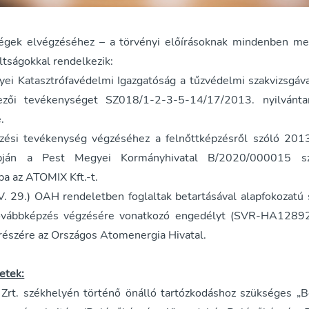
égek elvégzéséhez – a törvényi előírásoknak mindenben meg
ltságokkal rendelkezik:
ei Katasztrófavédelmi Igazgatóság a tűzvédelmi szakvizsgáv
vezői tevékenységet SZ018/1-2-3-5-14/17/2013. nyilvánta
.
zési tevékenység végzéséhez a felnőttképzésről szóló 2013
apján a Pest Megyei Kormányhivatal B/2020/000015 s
ba az ATOMIX Kft.-t.
V. 29.) OAH rendeletben foglaltak betartásával alapfokozatú
ovábbképzés végzésére vonatkozó engedélyt (SVR-HA12892)
részére az Országos Atomenergia Hivatal.
etek:
rt. székhelyén történő önálló tartózkodáshoz szükséges „B